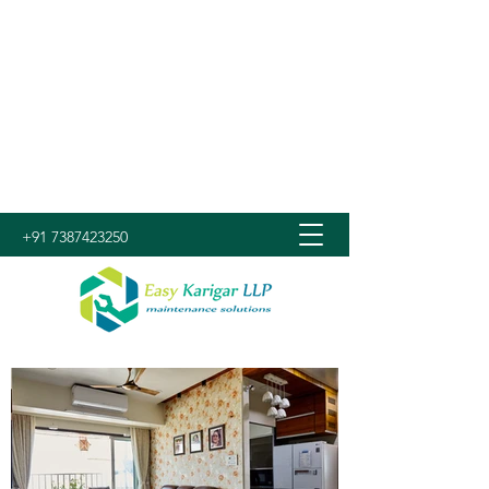
+91 7387423250